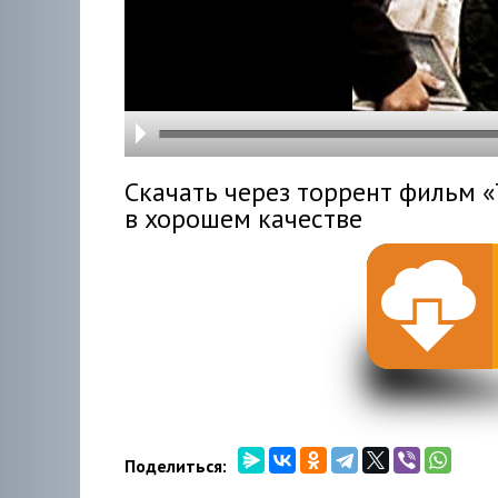
hd216
hd144
highre
hd108
hd720
large
medi
small
tiny
Скачать через торрент фильм 
в хорошем качестве
Поделиться: