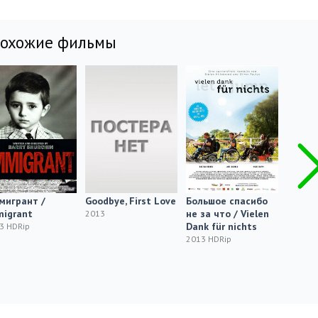
похожие фильмы
мигрант /
Goodbye, First Love
Большое спасибо
Откро
migrant
не за что / Vielen
Kerron 
2013
Dank für nichts
kaiken
3 HDRip
2013 HDRip
2013 H