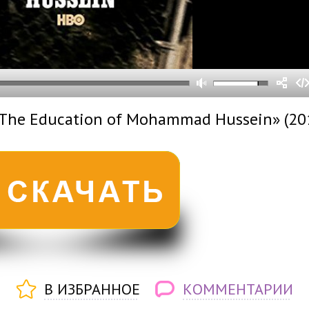
0
0
s
0
um
«The Education of Mohammad Hussein» (20
В ИЗБРАННОЕ
КОММЕНТАРИИ