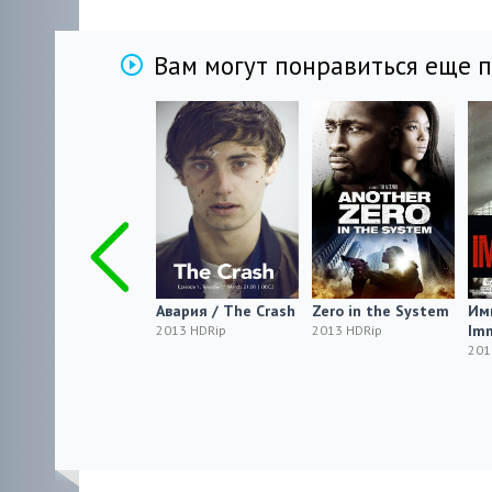
Вам могут понравиться еще 
Persephone
Авария / The Crash
Zero in the System
Им
Im
2013
2013 HDRip
2013 HDRip
201