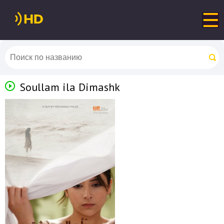
Soullam ila Dimashk