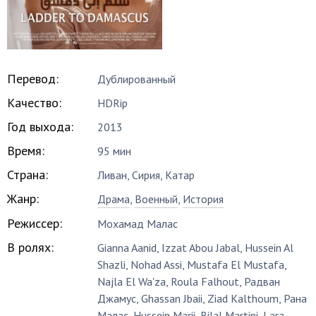
Перевод:
Дублированный
Качество:
HDRip
Год выхода:
2013
Время:
95 мин
Страна:
Ливан, Сирия, Катар
Жанр:
Драма
,
Военный
,
История
Режиссер:
Мохамад Малас
В ролях:
Gianna Aanid
,
Izzat Abou Jabal
,
Hussein Al
Shazli
,
Nohad Assi
,
Mustafa El Mustafa
,
Najla El Wa'za
,
Roula Falhout
,
Радван
Джамус
,
Ghassan Jbaii
,
Ziad Kalthoum
,
Рана
Малас
,
Hussein Marii
,
Bilal Martini
,
Lara