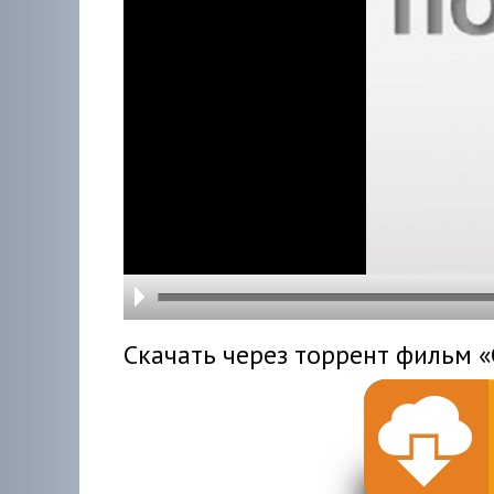
hd216
hd144
highre
hd108
hd720
large
medi
small
tiny
Скачать через торрент фильм «