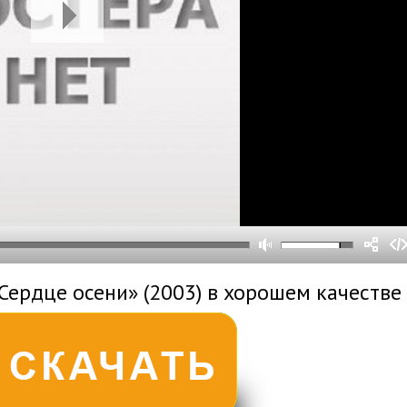
0
0
s
0
um
Сердце осени» (2003) в хорошем качестве