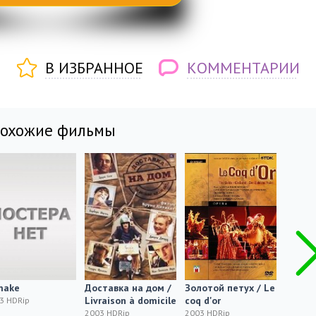
В ИЗБРАННОЕ
КОММЕНТАРИИ
похожие фильмы
make
Доставка на дом /
Золотой петух / Le
Танцуя
Livraison à domicile
coq d'or
Raghs 
3 HDRip
2003 HDRip
2003 HDRip
2003 H