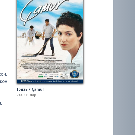
сон
,
жон
Грязь / Çamur
2003 HDRip
п
,