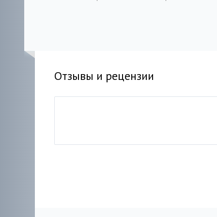
película en tiempo
real
2003 HDRip
Отзывы и рецензии