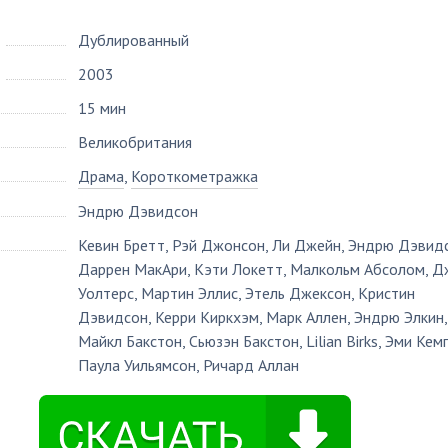
Дублированный
2003
15 мин
Великобритания
Драма
,
Короткометражка
Эндрю Дэвидсон
Кевин Бретт
,
Рэй Джонсон
,
Ли Джейн
,
Эндрю Дэвид
Даррен МакАри
,
Кэти Локетт
,
Малкольм Абсолом
,
Д
Уолтерс
,
Мартин Эллис
,
Этель Джексон
,
Кристин
Дэвидсон
,
Керри Киркхэм
,
Марк Аллен
,
Эндрю Элкин
,
Майкл Бакстон
,
Сьюзэн Бакстон
,
Lilian Birks
,
Эми Кем
Паула Уильямсон
,
Ричард Аллан