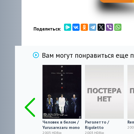
Поделиться:
Вам могут понравиться еще 
В субботу, фильм в
Человек в белом /
Риголетто /
Re
реальном времени
Yurusarezaru mono
Rigoletto
200
/ Sábado, una
2003 HDRip
2003 HDRip