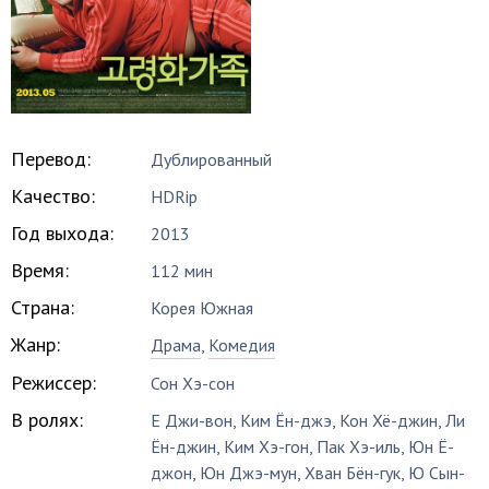
Перевод:
Дублированный
Качество:
HDRip
Год выхода:
2013
Время:
112 мин
Страна:
Корея Южная
Жанр:
Драма
,
Комедия
Режиссер:
Сон Хэ-сон
В ролях:
Е Джи-вон
,
Ким Ён-джэ
,
Кон Хё-джин
,
Ли
Ён-джин
,
Ким Хэ-гон
,
Пак Хэ-иль
,
Юн Ё-
джон
,
Юн Джэ-мун
,
Хван Бён-гук
,
Ю Сын-