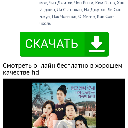
мок
,
Чин Джи-хи
,
Чон Ён-ги
,
Ким Гён-э
,
Хан
И-джин
,
Ли Сын-чхан
,
На Джу-хо
,
Ли Сын-
джун
,
Пак Чон-пхё
,
О Мин-э
,
Кан Сок-
чхоль
Смотреть онлайн бесплатно в хорошем
качестве hd