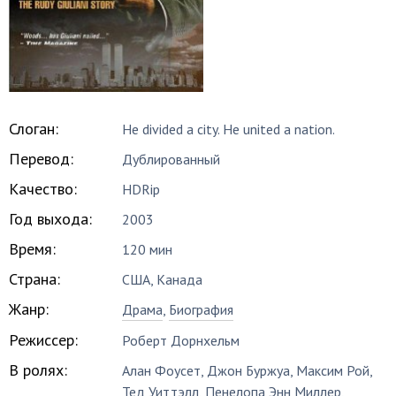
Слоган:
He divided a city. He united a nation.
Перевод:
Дублированный
Качество:
HDRip
Год выхода:
2003
Время:
120 мин
Страна:
США, Канада
Жанр:
Драма
,
Биография
Режиссер:
Роберт Дорнхельм
В ролях:
Алан Фоусет
,
Джон Буржуа
,
Максим Рой
,
Тед Уиттэлл
,
Пенелопа Энн Миллер
,