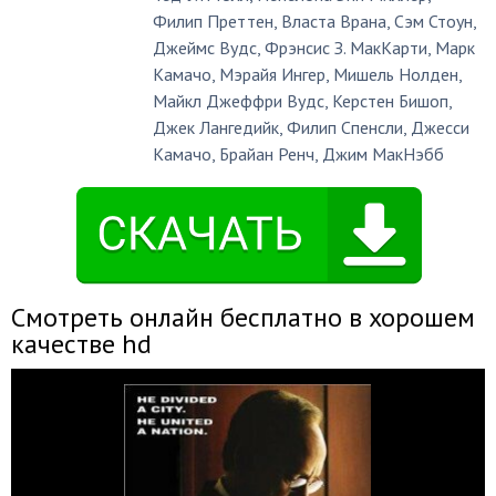
Филип Преттен
,
Власта Врана
,
Сэм Стоун
,
Джеймс Вудс
,
Фрэнсис З. МакКарти
,
Марк
Камачо
,
Мэрайя Ингер
,
Мишель Нолден
,
Майкл Джеффри Вудс
,
Керстен Бишоп
,
Джек Лангедийк
,
Филип Спенсли
,
Джесси
Камачо
,
Брайан Ренч
,
Джим МакНэбб
Смотреть онлайн бесплатно в хорошем
качестве hd