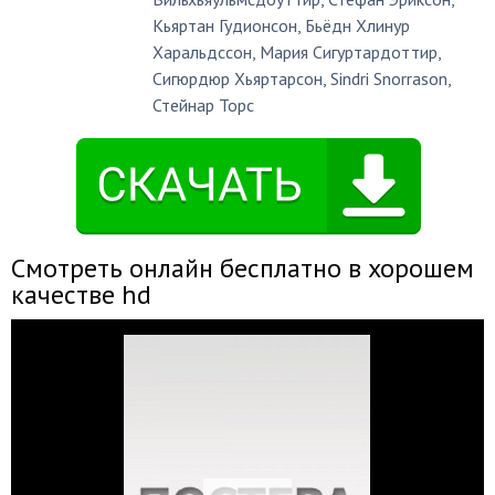
Кьяртан Гудионсон
,
Бьёдн Хлинур
Харальдссон
,
Мария Сигуртардоттир
,
Сигюрдюр Хьяртарсон
,
Sindri Snorrason
,
Стейнар Торс
Смотреть онлайн бесплатно в хорошем
качестве hd