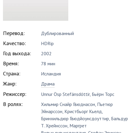
Перевод:
Дублированный
Качество:
HDRip
Год выхода:
2002
Время:
78 мин
Страна:
Исландия
Жанр:
Драма
Режиссер:
Unnur Ösp Stefánsdóttir
,
Бьёрн Торс
В ролях:
Хильмир Снайр Гвюднасон
,
Пьетюр
Эйнарссон
,
Кристбьорг Кьелд
,
Бринхильдюр Гвюдйоунсдоуттир
,
Бальдур
Т. Хрейнссон
,
Маргрет
Вильхьяульмсдоуттир
,
Стефан Эриксон
,