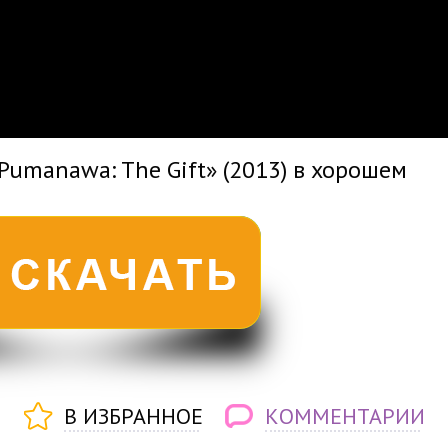
0
0
s
0
um
Pumanawa: The Gift» (2013) в хорошем
В ИЗБРАННОЕ
КОММЕНТАРИИ