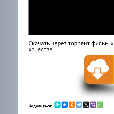
hd216
hd144
highre
hd108
hd720
large
medi
small
tiny
Скачать через торрент фильм «
качестве
Поделиться: