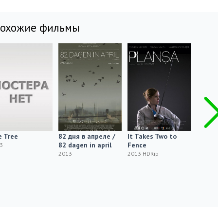
похожие фильмы
 Tree
82 дня в апреле /
It Takes Two to
Passag
82 dagen in april
Fence
3
2013 H
2013
2013 HDRip