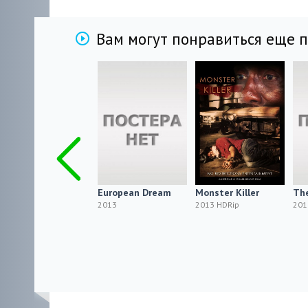
Вам могут понравиться еще 
Бедные дьяволята
European Dream
Monster Killer
The
/ Os Pobres Diabos
2013
2013 HDRip
201
2013 HDRip