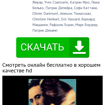
Жерар
,
Yves Claessens
,
Катрин Фро
,
Люка
Бельво
,
Патрик Депейра
,
Софи Каттани
,
Olivier Darimont
,
Алексис Томассиан
,
Christine Henkart
,
Eric Vassard
,
Бернард
Маццинги
,
Рафаэль Годин
,
Марк Бордюр
,
Патрик Декамп
Смотреть онлайн бесплатно в хорошем
качестве hd