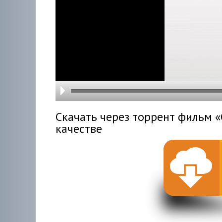
hd216
hd144
highre
hd108
hd720
large
medi
small
tiny
Скачать через торрент фильм «
качестве