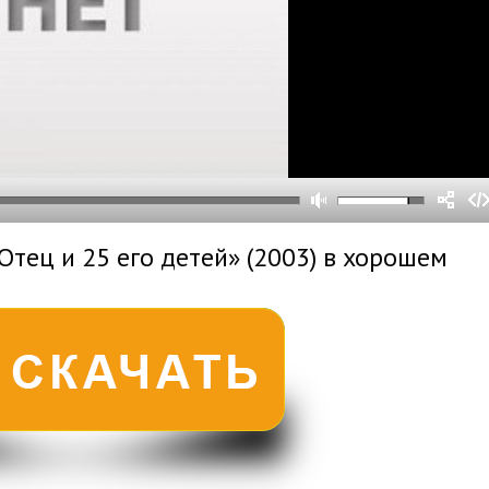
0
0
s
0
um
Отец и 25 его детей» (2003) в хорошем