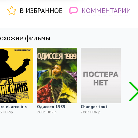
В ИЗБРАННОЕ
КОММЕНТАРИИ
похожие фильмы
re el arco iris
Одиссея 1989
Changer tout
Sexual 
Secret
3 HDRip
2003 HDRip
2003 HDRip
2003