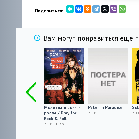
Поделиться:
Вам могут понравиться еще 
Filipinas
Молитва о рок-н-
Peter in Paradise
Sob
ролле / Prey for
2003 HDRip
2003
200
Rock & Roll
2003 HDRip