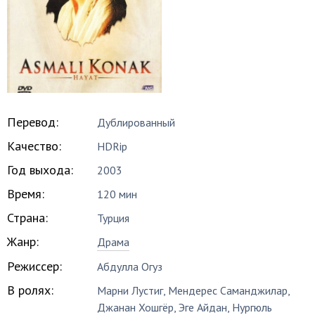
Перевод:
Дублированный
Качество:
HDRip
Год выхода:
2003
Время:
120 мин
Страна:
Турция
Жанр:
Драма
Режиссер:
Абдулла Огуз
В ролях:
Марни Лустиг
,
Мендерес Саманджилар
,
Джанан Хошгёр
,
Эге Айдан
,
Нургюль