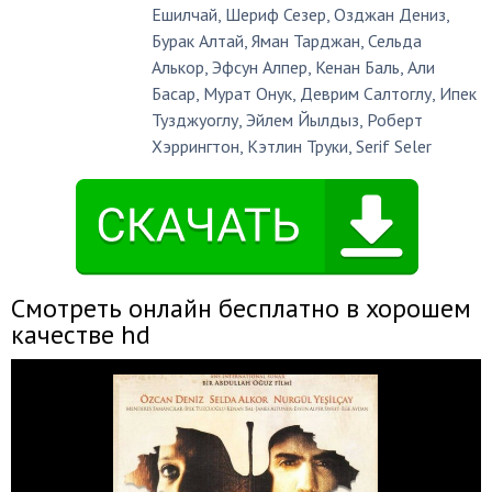
Ешилчай
,
Шериф Сезер
,
Озджан Дениз
,
Бурак Алтай
,
Яман Тарджан
,
Сельда
Алькор
,
Эфсун Алпер
,
Кенан Баль
,
Али
Басар
,
Мурат Онук
,
Деврим Салтоглу
,
Ипек
Тузджуоглу
,
Эйлем Йылдыз
,
Роберт
Хэррингтон
,
Кэтлин Труки
,
Serif Seler
Смотреть онлайн бесплатно в хорошем
качестве hd