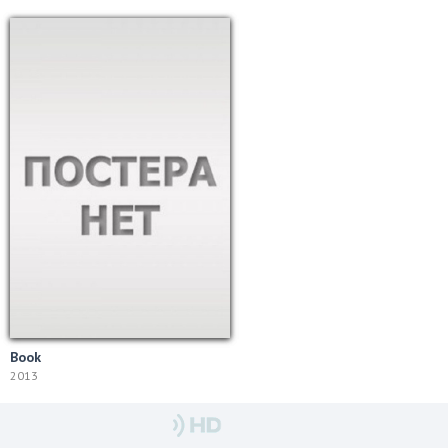
Book
2013