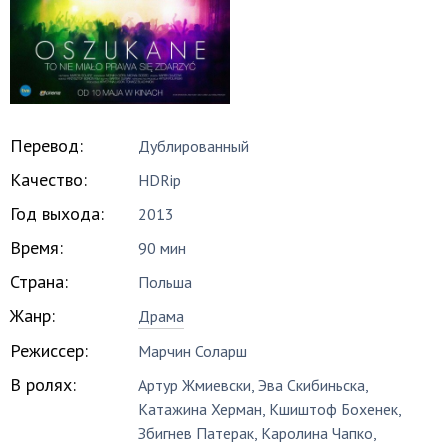
Перевод:
Дублированный
Качество:
HDRip
Год выхода:
2013
Время:
90 мин
Страна:
Польша
Жанр:
Драма
Режиссер:
Марчин Соларш
В ролях:
Артур Жмиевски
,
Эва Скибиньска
,
Катажина Херман
,
Кшиштоф Бохенек
,
Збигнев Патерак
,
Каролина Чапко
,