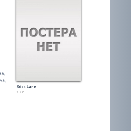
ва
,
ová
,
Brick Lane
2003