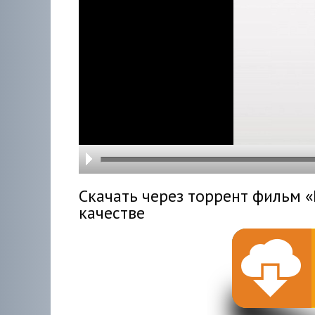
hd216
hd144
highre
hd108
hd720
large
medi
small
tiny
Скачать через торрент фильм «M
качестве