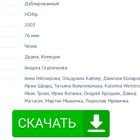
Дублированный
HDRip
2003
76 мин
Чехия
Драма
,
Комедия
Андреа Седлачкова
Анна Гейслерова
,
Ольдржих Кайзер
,
Даниэла Коларо
Иржи Шварц
,
Татьяна Вильгельмова
,
Katerina Winter
Иван Троян
,
Иржи Воганка
,
Ондрей Броушек
,
Давид
Матасек
,
Мартин Мышичка
,
Ладислав Мрквичка