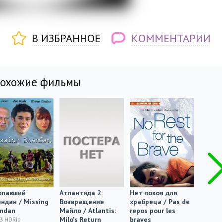
В ИЗБРАННОЕ
КОММЕНТАРИИ
похожие фильмы
опавший
Атлантида 2:
Нет покоя для
Espoon
ндан / Missing
Возвращение
храбреца / Pas de
neitsy
endan
Майло / Atlantis:
repos pour les
2003 H
Milo's Return
braves
3 HDRip