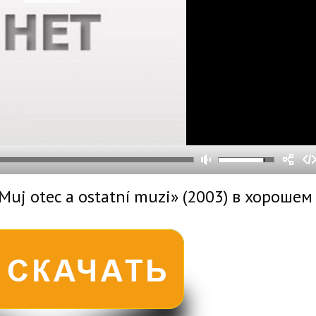
0
0
s
0
um
uj otec a ostatní muzi» (2003) в хорошем