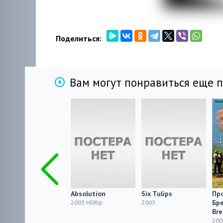
Поделиться:
Вам могут понравиться еще 
Столкновение с
Absolution
Six Tulips
Пр
судьбой / Brush
Бре
2003 HDRip
2003
with Fate
Br
2003 HDRip
200