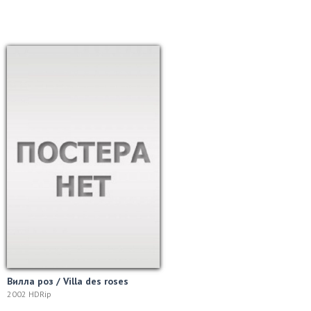
Вилла роз / Villa des roses
2002 HDRip