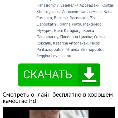
Пападопулу
,
Евангелия Адреадаки
,
Kostas
Kleftogiannis
,
Ангелики Папатемели
,
Клеа
Саманта
,
Василис Василакис
,
Zoi
Lianostathi
,
Ioanna Piata
,
Максимос
Мумурис
,
Eleni Karagiorgi
,
Хриса
Папаиоанну
,
Пинелопи Цилика
,
София
Коккали
,
Katerina Antonakaki
,
Nikos
Pantazopoulos
,
Miranda Zisimopoulou
,
Reggina Levedianou
Смотреть онлайн бесплатно в хорошем
качестве hd