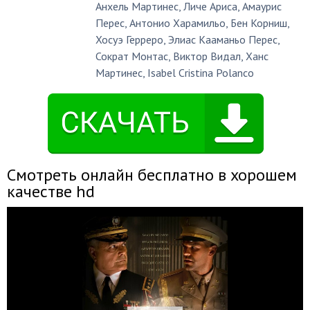
Анхель Мартинес
,
Личе Ариса
,
Амаурис
Перес
,
Антонио Харамильо
,
Бен Корниш
,
Хосуэ Герреро
,
Элиас Кааманьо Перес
,
Сократ Монтас
,
Виктор Видал
,
Ханс
Мартинес
,
Isabel Cristina Polanco
Смотреть онлайн бесплатно в хорошем
качестве hd