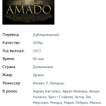
Перевод:
Дублированный
Качество:
HDRip
Год выхода:
2013
Время:
90 мин
Страна:
Доминикана
Жанр:
Драма
Режиссер:
Феликс Р. Лимардо
В ролях:
Энрике Кастильо
,
Эфрен Фижюра
,
Амори
Ноласко
,
Бретт Стаймли
,
Эктор Тен
,
Мерседес Ренард
,
Марио Леброн
,
Мигель