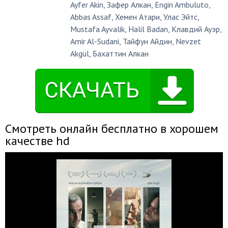
Ayfer Akin
,
Зафер Алкан
,
Engin Ambuluto
,
Abbas Assaf
,
Хемен Атари
,
Улас Эйтс
,
Mustafa Ayvalik
,
Halil Badan
,
Клавдий Ауэр
,
Amir Al-Sudani
,
Тайфун Айдин
,
Nevzet
Akgül
,
Бахаттин Алкан
Смотреть онлайн бесплатно в хорошем
качестве hd