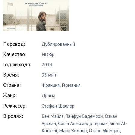
Перевод:
Дублированный
Качество:
HDRip
Год выхода:
2013
Время:
95 мин
Страна:
Франция, Германия
Жанр:
Драма
Режиссер:
Стефан Шаллер
В ролях:
Бен Майлз
,
Тайфун Бадемсой
,
Озкан
Арслан
,
Саша Александр Гершак
,
Sinan Al-
Kurikchi
,
Марк Ходапп
,
Özkan Akdogan
,