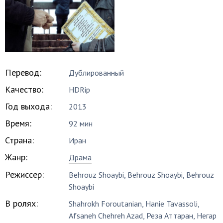
Перевод:
Дублированный
Качество:
HDRip
Год выхода:
2013
Время:
92 мин
Страна:
Иран
Жанр:
Драма
Режиссер:
Behrouz Shoaybi
,
Behrouz Shoaybi
,
Behrouz
Shoaybi
В ролях:
Shahrokh Foroutanian
,
Hanie Tavassoli
,
Afsaneh Chehreh Azad
,
Реза Аттаран
,
Негар