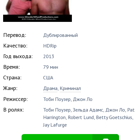
Перевод:
Дублированный
Качество:
HDRip
Год выхода:
2013
Время:
79 мин
Страна:
США
Жанр:
Драма
,
Криминал
Режиссер:
Тоби Поузер
,
Джон Ло
В ролях:
Тоби Поузер
,
Зельда Адамс
,
Джон Ло
,
Pat
Harrington
,
Robert Lund
,
Betty Goetschius
,
Jay Lafurge