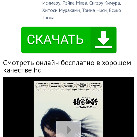
Исимару
,
Рэйка Мива
,
Сигэру Кимура
,
Хитоси Мураками
,
Томиэ Ниси
,
Ёсико
Таока
Смотреть онлайн бесплатно в хорошем
качестве hd