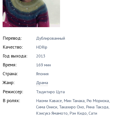
Перевод:
Дублированный
Качество:
HDRip
Год выхода:
2013
Время:
169 мин
Страна:
Япония
Жанр:
Драма
Режиссер:
Тэцуитиро Цута
В ролях:
Наоми Кавасе
,
Мин Танака
,
Рю Мориока
,
Сима Ониси
,
Такахиро Оно
,
Рина Такэда
,
Кэисукэ Ямамото
,
Рэн Кидо
,
Сати