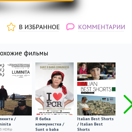
В ИЗБРАННОЕ
КОММЕНТАРИИ
похожие фильмы
минита /
Я бабка
Italian Best Shorts
Некот
inita
коммунистка /
/ Italian Best
девуш
Sunt o baba
Shorts
Girl(s)
3 HDRip