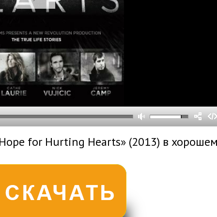
0
0
s
0
um
Hope for Hurting Hearts» (2013) в хороше