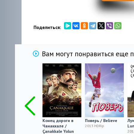
Поделиться:
Вам могут понравиться еще 
Solstice
Конец дороги в
Поверь / Believe
Лу
Чанаккале /
Lum
2013 HDRip
2013 HDRip
Çanakkale Yolun
201