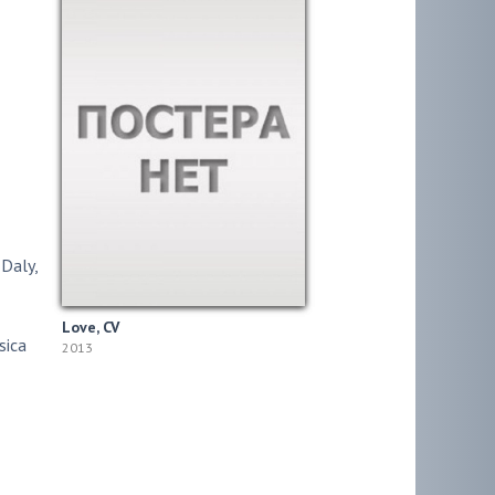
 Daly
,
Love, CV
sica
2013