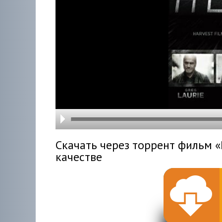
hd216
hd144
highre
hd108
hd720
large
medi
small
tiny
Скачать через торрент фильм «
качестве