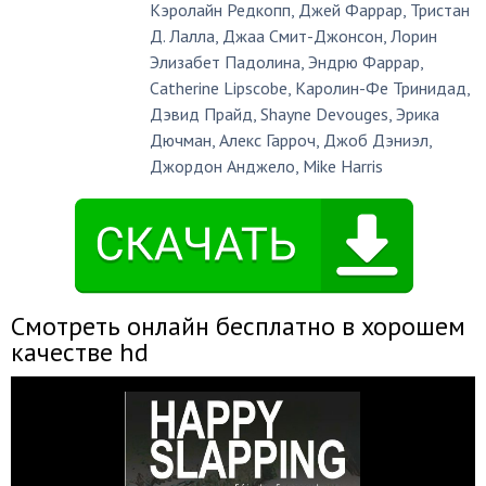
Кэролайн Редкопп
,
Джей Фаррар
,
Тристан
Д. Лалла
,
Джаа Смит-Джонсон
,
Лорин
Элизабет Падолина
,
Эндрю Фаррар
,
Catherine Lipscobe
,
Каролин-Фе Тринидад
,
Дэвид Прайд
,
Shayne Devouges
,
Эрика
Дючман
,
Алекс Гарроч
,
Джоб Дэниэл
,
Джордон Анджело
,
Mike Harris
Смотреть онлайн бесплатно в хорошем
качестве hd