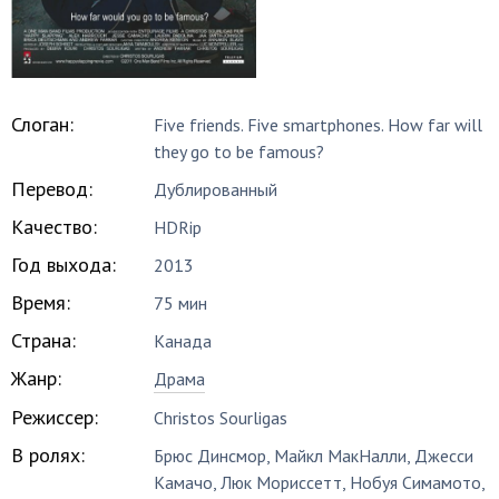
Слоган:
Five friends. Five smartphones. How far will
they go to be famous?
Перевод:
Дублированный
Качество:
HDRip
Год выхода:
2013
Время:
75 мин
Страна:
Канада
Жанр:
Драма
Режиссер:
Christos Sourligas
В ролях:
Брюс Динсмор
,
Майкл МакНалли
,
Джесси
Камачо
,
Люк Мориссетт
,
Нобуя Симамото
,