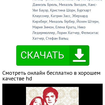
Даниэль Брюль
,
Михаэль Гвиздек
,
Ханс-
Уве Бауэр
,
Кристина Шорн
,
Бургхарт
Клаусснер
,
Катрин Засс
,
Эберхард
Кирхберг
,
Михаэль Гербер
,
Йохен Штерн
,
Мария Зимон
,
Елена Кратц
,
Нико
Ледермюллер
,
Лорин Хатчер
,
Фелиситас
Хатчер
,
Стефан Вальц
Смотреть онлайн бесплатно в хорошем
качестве hd