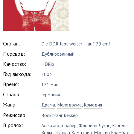
Слоган:
Die DDR lebt weiter -- auf 79 qm!
Перевод:
Дублированный
Качество:
HDRip
Год выхода:
2003
Время:
121 мин
Страна:
Германия
Жанр:
Драма
,
Мелодрама
,
Комедия
Режиссер:
Вольфганг Беккер
В ролях:
Александр Байер
,
Флориан Лукас
,
Юрген
Хольц
,
Чулпан Хаматова
,
Мартин Брамбах
,