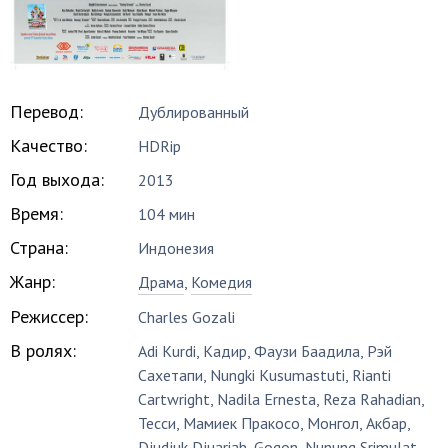
Перевод:
Дублированный
Качество:
HDRip
Год выхода:
2013
Время:
104 мин
Страна:
Индонезия
Жанр:
Драма
,
Комедия
Режиссер:
Charles Gozali
В ролях:
Adi Kurdi
,
Кадир
,
Фаузи Баадила
,
Рэй
Сахетапи
,
Nungki Kusumastuti
,
Rianti
Cartwright
,
Nadila Ernesta
,
Reza Rahadian
,
Тесси
,
Мамиек Пракосо
,
Монгол
,
Акбар
,
Djudjuk Djuariah
,
Gogon
,
Nunung Srimulat
,