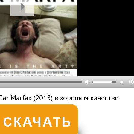
0
0
s
0
um
Far Marfa» (2013) в хорошем качестве