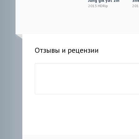
Jung gik yat zin
She
2013 HDRip
201
Отзывы и рецензии