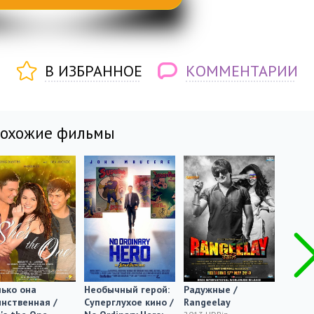
В ИЗБРАННОЕ
КОММЕНТАРИИ
похожие фильмы
ько она
Необычный герой:
Радужные /
Наше 
нственная /
Суперглухое кино /
Rangeelay
Nasza 