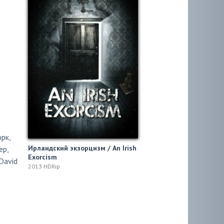
орк
,
Ирландский экзорцизм / An Irish
ер
,
Exorcism
David
2013 HDRip