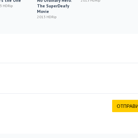
's the One
No Ordinary Hero:
2013 HDRip
2013 H
The SuperDeafy
3 HDRip
Movie
2013 HDRip