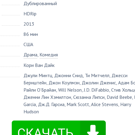
Дублированный
HDRip
2013
86 мин
США
Драма
,
Комедия
Кори Ван Дайк
Джули Минтц
,
Джонни Снид
,
Ти Митчелл
,
Джесси
Бернштейн
,
Джон Коулмэн
,
Джолин Дженис
,
Адам Б
Райли О’Брайан
,
Will Nelson
,
J.D. DiFabbio
,
Стив Хольц
Дженни Лин Хэмилтон
,
Сюзанна Липси
,
David Beebe
,
Garcia
,
Дж.Д. Гарсиа
,
Mark Scott
,
Alice Stevens
,
Harry
Hudson