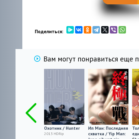
Поделиться:
Вам могут понравиться еще 
Tod an der Ostsee
Охотник / Hunter
Ип Ман: Последняя
Тол
схватка / Yip Man:
еди
2013 HDRip
2013 HDRip