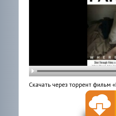
hd216
hd144
highre
hd108
hd720
large
medi
small
tiny
Скачать через торрент фильм «