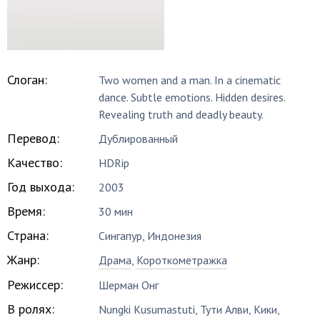
Слоган:
Two women and a man. In a cinematic
dance. Subtle emotions. Hidden desires.
Revealing truth and deadly beauty.
Перевод:
Дублированный
Качество:
HDRip
Год выхода:
2003
Время:
30 мин
Страна:
Сингапур, Индонезия
Жанр:
Драма
,
Короткометражка
Режиссер:
Шерман Онг
В ролях:
Nungki Kusumastuti
,
Тути Алви
,
Кики
,