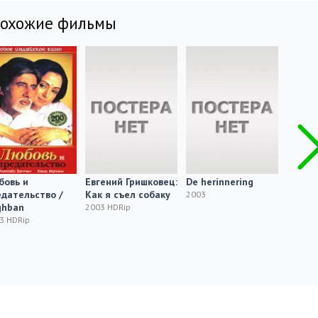
похожие фильмы
бовь и
Евгений Гришковец:
De herinnering
Напря
дательство /
Как я съел собаку
Intent
2003
ghban
2003 HDRip
2003 H
3 HDRip