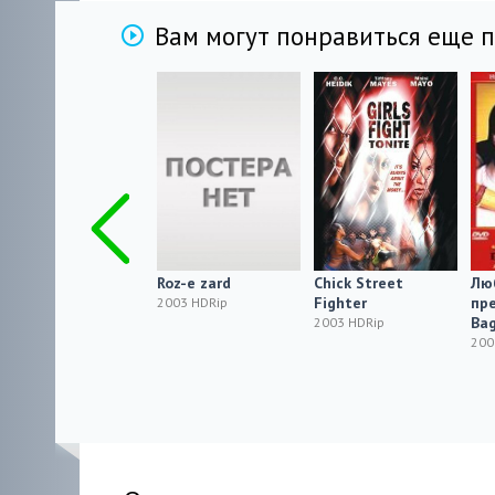
Вам могут понравиться еще 
Волчье лето /
Roz-e zard
Chick Street
Лю
Ulvesommer
Fighter
пре
2003 HDRip
Ba
2003 HDRip
2003 HDRip
200