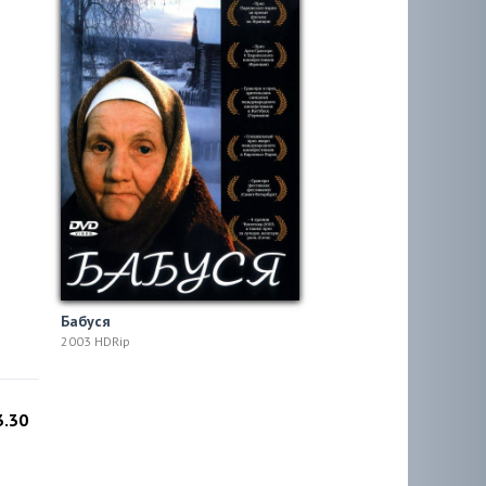
Бабуся
2003 HDRip
3.30