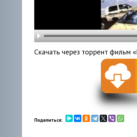
hd216
hd144
highre
hd108
hd720
large
medi
small
tiny
Скачать через торрент фильм «E
Поделиться: