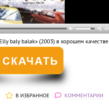
0
0
s
0
um
lly baly balak» (2003) в хорошем качестве
В ИЗБРАННОЕ
КОММЕНТАРИИ