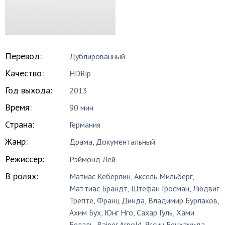
Перевод:
Дублированный
Качество:
HDRip
Год выхода:
2013
Время:
90 мин
Страна:
Германия
Жанр:
Драма
,
Документальный
Режиссер:
Рэймонд Лей
В ролях:
Матиас Кеберлин
,
Аксель Мильберг
,
Маттиас Брандт
,
Штефан Гросман
,
Людвиг
Трепте
,
Франц Динда
,
Владимир Бурлаков
,
Ахим Бух
,
Юнг Нго
,
Сахар Гуль
,
Хами
Белаль
,
Rainer Arnold
,
Яссин Бенхамида
,