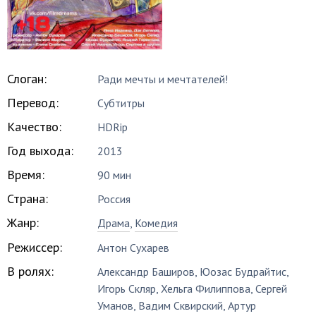
Слоган:
Ради мечты и мечтателей!
Перевод:
Субтитры
Качество:
HDRip
Год выхода:
2013
Время:
90 мин
Страна:
Россия
Жанр:
Драма
,
Комедия
Режиссер:
Антон Сухарев
В ролях:
Александр Баширов
,
Юозас Будрайтис
,
Игорь Скляр
,
Хельга Филиппова
,
Сергей
Уманов
,
Вадим Сквирский
,
Артур