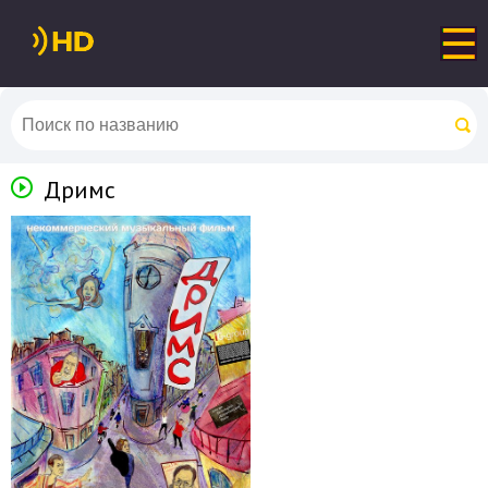
Дримс