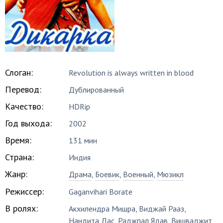
Слоган:
Revolution is always written in blood
Перевод:
Дублированный
Качество:
HDRip
Год выхода:
2002
Время:
131 мин
Страна:
Индия
Жанр:
Драма
,
Боевик
,
Военный
,
Мюзикл
Режиссер:
Gaganvihari Borate
В ролях:
Акхилендра Мишра
,
Виджай Рааз
,
Нандита Дас
,
Раджпал Ядав
,
Вишваджит