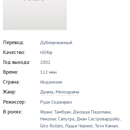
Перевод:
Дублированный
Качество:
HDRip
Год выхода:
2002
Время:
112 мин
Страна:
Индонезия
Жанр:
Драма
,
Мелодрама
Режиссер:
Руди Соджарво
В ролях:
Франс Тамбуан
,
Джошуа Паделаки
,
Николас Сапутра
,
Диан Састровардойо
,
Gito Rollies
,
Ладья Черилл
,
Тити Камал
,