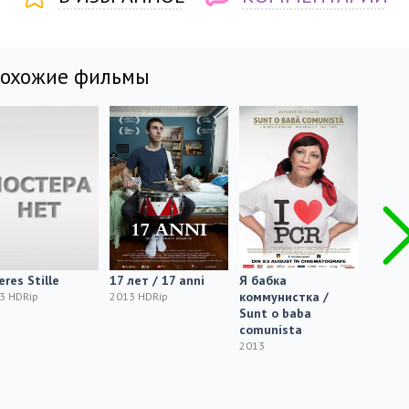
похожие фильмы
res Stille
17 лет / 17 anni
Я бабка
Pretty 
коммунистка /
A LiAr
3 HDRip
2013 HDRip
Sunt o baba
Rosew
comunista
2013
2013