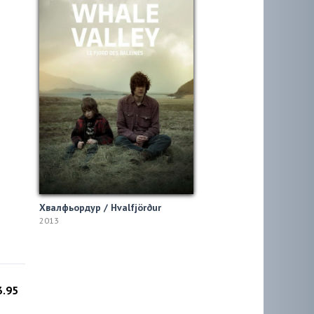
Хвалфьордур / Hvalfjörður
2013
3.95