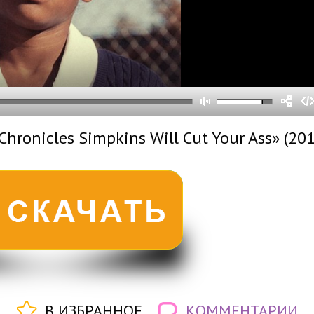
0
0
s
0
um
hronicles Simpkins Will Cut Your Ass» (201
В ИЗБРАННОЕ
КОММЕНТАРИИ