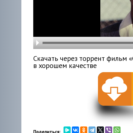
hd216
hd144
highre
hd108
hd720
large
medi
small
tiny
Скачать через торрент фильм «C
в хорошем качестве
Поделиться: