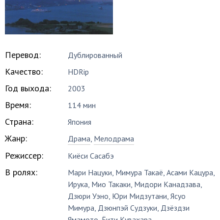
Перевод:
Дублированный
Качество:
HDRip
Год выхода:
2003
Время:
114 мин
Страна:
Япония
Жанр:
Драма
,
Мелодрама
Режиссер:
Киёси Сасабэ
В ролях:
Мари Нацуки
,
Мимура Такаё
,
Асами Кацура
,
Ирука
,
Мио Такаки
,
Мидори Канадзава
,
Дзюри Уэно
,
Юри Мидзутани
,
Ясуо
Мимура
,
Дзюнпэй Судзуки
,
Дзёздзи
Ямамото
,
Ёити Кувахара