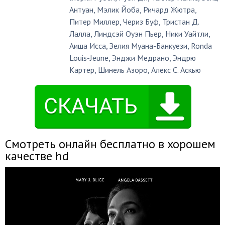
Антуан
,
Мэлик Йоба
,
Ричард Жютра
,
Питер Миллер
,
Чериз Буф
,
Тристан Д.
Лалла
,
Линдсэй Оуэн Пьер
,
Ники Уайтли
,
Аиша Исса
,
Зелия Муана-Банкуези
,
Ronda
Louis-Jeune
,
Энджи Медрано
,
Эндрю
Картер
,
Шинель Азоро
,
Алекс С. Аскью
Смотреть онлайн бесплатно в хорошем
качестве hd