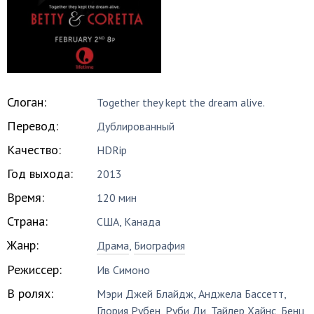
Слоган:
Together they kept the dream alive.
Перевод:
Дублированный
Качество:
HDRip
Год выхода:
2013
Время:
120 мин
Страна:
США, Канада
Жанр:
Драма
,
Биография
Режиссер:
Ив Симоно
В ролях:
Мэри Джей Блайдж
,
Анджела Бассетт
,
Глория Рубен
,
Руби Ди
,
Тайлер Хайнс
,
Бенц