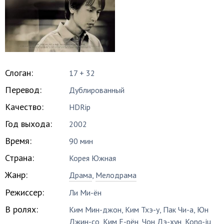
Слоган:
17 + 32
Перевод:
Дублированный
Качество:
HDRip
Год выхода:
2002
Время:
90 мин
Страна:
Корея Южная
Жанр:
Драма
,
Мелодрама
Режиссер:
Ли Ми-ён
В ролях:
Ким Мин-джон
,
Ким Тхэ-у
,
Пак Чи-а
,
Юн
Джин-со
,
Ким Е-рён
,
Чон Дэ-хун
,
Kong-ju