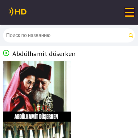
Abdülhamit düserken