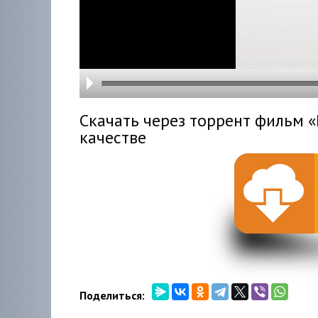
hd216
hd144
highre
hd108
hd720
large
medi
small
tiny
Скачать через торрент фильм «
качестве
Поделиться: