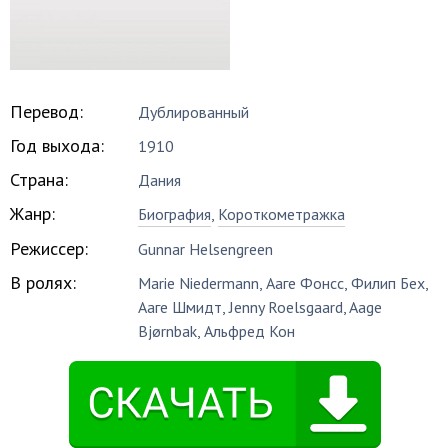
Перевод:
Дублированный
Год выхода:
1910
Страна:
Дания
Жанр:
Биография
,
Короткометражка
Режиссер:
Gunnar Helsengreen
В ролях:
Marie Niedermann
,
Ааге Фонсс
,
Филип Бех
,
Ааге Шмидт
,
Jenny Roelsgaard
,
Aage
Bjørnbak
,
Альфред Кон